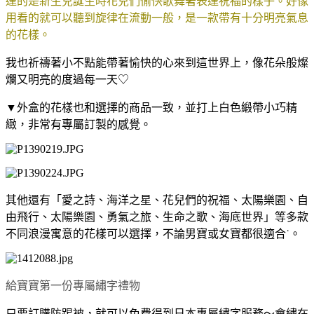
達的是新生兒誕生時花兒們愉快歌舞著表達祝福的樣子。好像
用看的就可以聽到旋律在流動一般，是一款帶有十分明亮氣息
的花樣。
我也祈禱著小不點能帶著愉快的心來到這世界上，像花朵般燦
爛又明亮的度過每一天♡
▼外盒的花樣也和選擇的商品一致，並打上白色緞帶小巧精
緻，非常有專屬訂製的感覺。
其他還有「愛之詩、海洋之星、花兒們的祝福、太陽樂園、自
由飛行、太陽樂園、勇氣之旅、生命之歌、海底世界」等多款
不同浪漫寓意的花樣可以選擇，不論男寶或女寶都很適合˙。
給寶寶第一份專屬繡字禮物
只要訂購防踢被，就可以免費得到日本專屬繡字服務～會繡在