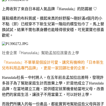
上周收到了來自日本超人氣品牌『Haruulala』的防踢被 ♡
蓬鬆細柔的布料質感，摸起來真的好舒服～剛好滿4個月的小
不點（菲）已經穿不下新生兒第一階段的蝶型包巾了，馬上替
換試試，結果不需包裹身體也能睡得很安穩，可見寶寶也很喜
歡呢。
社會企業『Haruulala』幫助孟加拉孩童去上學
『Haruulala』不單單是個設計可愛、講究有機棉的「日本新生
兒布料用品專門品牌」，更是一家回饋社會的企業。
Haruulala社長－中村將人，在五年前去孟加拉出差時，發現許
多孩子為了幫助家庭生計而放棄上學，於是他成立了Haruulala
品牌，在當地建立工廠、提供穩定就業機會給當地父母，改善
他們的家庭生活，讓孩子不用當童工，可以好好上學。
而我們所購入的每一份產品，都能實質地幫助這些父母與孩子