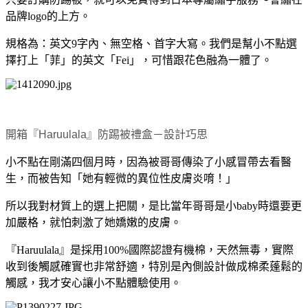
品牌logo的上方。
規格為：英文9字內、無空格、首字大寫。我們是幫小不點選
擇打上「菲」的英文「Fei」，可惜跟花色融為一體了。
開箱『Haruulala』防踢被禮盒－設計巧思
小不點在剛滿四個月時，因為被哥哥傳染了小感冒帶去看醫
生，而被告知「她有輕微的異位性皮膚炎唷！」
所以我對材質上的選上把關，是比當年哥哥是小baby時還要更
加嚴格，就怕刺激了她嬌嫩的皮膚。
『Haruulala』是採用100%國際認證有機棉，天然無毒，實際
收到後觸感確實也非常舒適，特別是內側設計做成棉柔蓬鬆的
觸感，我才安心讓小不點體驗使用。