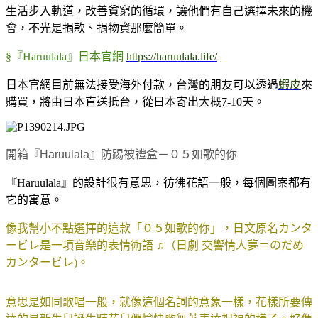
生活步入軌道，改善貧窮的循環，讓他們有自己選擇未來的機
會，不光是捐款、捐物資那麼簡單。
§『Haruulala』日本官網
https://haruulala.life/
日本官網目前無法接受海外付款，台灣的朋友可以透過
蝦皮
來
購買，將由日本直送抵台，從日本寄出大概7-10天。
開箱『Haruulala』防踢被禮盒－０５如歌的你
『Haruulala』的設計很有意思，彷彿花語一般，每個圖案都有
它的寓意。
像我幫小不點選擇的這款「０５如歌的你」，日文原名カンタ
ービレ是一項音樂的表情術語 ♫（日劇 交響情人夢＝のだめ
カンタービレ)。
意思是如同歌唱一般，就像這個名詞的意象一樣，花樣所要傳